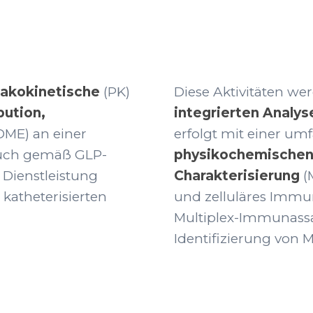
akokinetische
(PK)
Diese Aktivitäten we
bution,
integrierten Analys
DME) an einer
erfolgt mit einer um
 auch gemäß GLP-
physikochemischen 
Dienstleistung
Charakterisierung
(
katheterisierten
und zelluläres Immu
Multiplex-Immunassa
Identifizierung von M