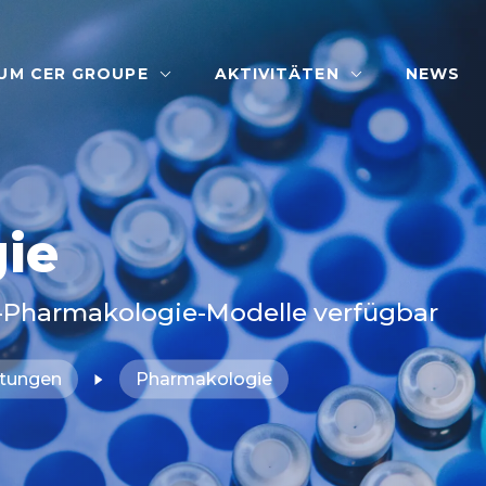
UM CER GROUPE
AKTIVITÄTEN
NEWS
ie
vo-Pharmakologie-Modelle verfügbar
istungen
Pharmakologie