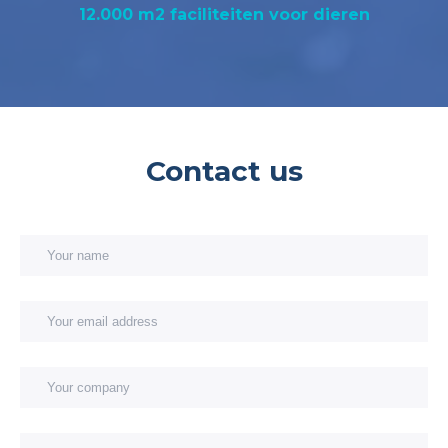
12.000 m2 faciliteiten voor dieren
Contact us
Your name
Your email address
You
You