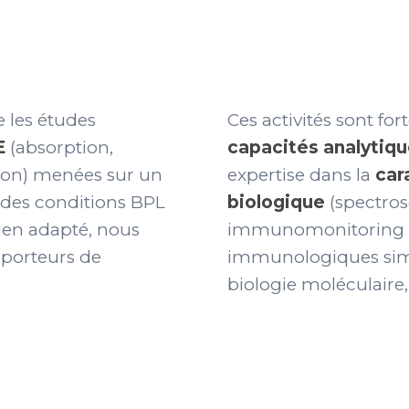
 les études
Ces activités sont f
E
(absorption,
capacités analytiqu
tion) menées sur un
expertise dans la
car
s des conditions BPL
biologique
(spectros
 bien adapté, nous
immunomonitoring hu
 porteurs de
immunologiques simp
biologie moléculaire, 