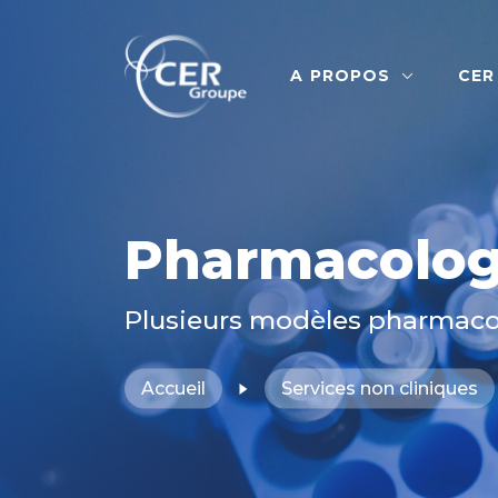
A PROPOS
CER
Pharmacolog
Plusieurs modèles pharmacolo
Accueil
Services non cliniques