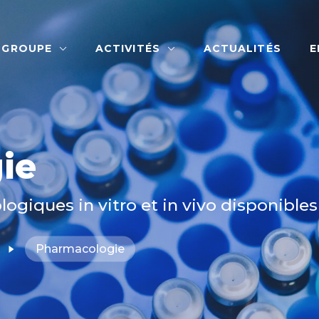
 GROUPE
ACTIVITÉS
ACTUALITÉS
E
ie
giques in vitro et in vivo disponibles
Pharmacologie