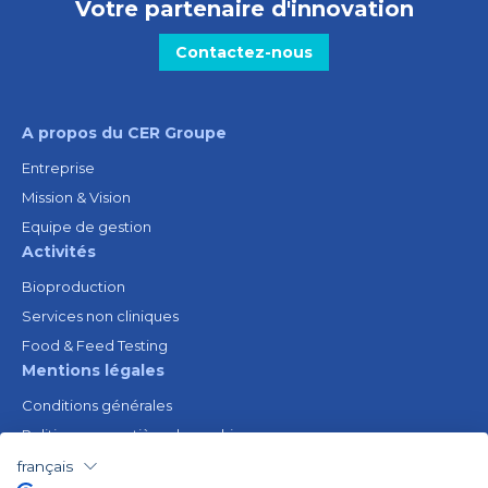
Votre partenaire d'innovation
Contactez-nous
A propos du CER Groupe
Entreprise
Mission & Vision
Equipe de gestion
Activités
Bioproduction
Services non cliniques
Food & Feed Testing
Mentions légales
Conditions générales
Politique en matière de cookies
Avis juridique
français