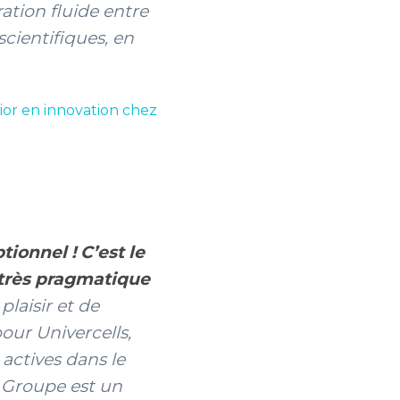
tion fluide entre
cientifiques, en
ior en innovation chez
ionnel ! C’est le
n très pragmatique
laisir et de
pour Univercells,
 actives dans le
 Groupe est un