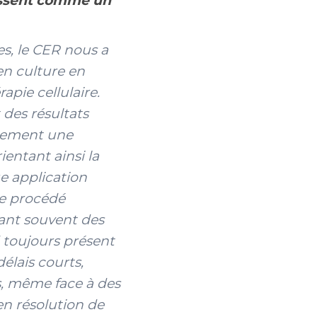
gissent comme un
s, le CER nous a
en culture en
apie cellulaire.
des résultats
alement une
entant ainsi la
e application
e procédé
tant souvent des
 toujours présent
élais courts,
s, même face à des
n résolution de