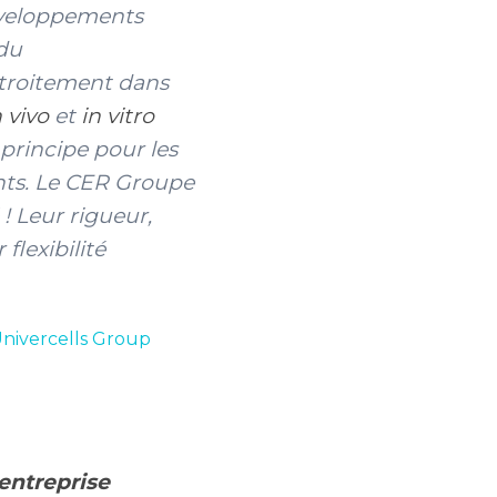
éveloppements
 du
troitement dans
n vivo
et
in vitro
 principe pour les
nts. Le CER Groupe
 ! Leur rigueur,
flexibilité
nivercells Group
 entreprise