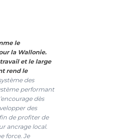
mme le
our la Wallonie.
travail et le large
nt rend le
système des
système performant
 J’encourage dès
velopper des
in de profiter de
ur ancrage local.
 force. Je