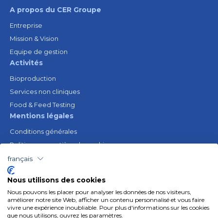
A propos du CER Groupe
Entreprise
Mission & Vision
Equipe de gestion
Activités
Bioproduction
Services non cliniques
Food & Feed Testing
Mentions légales
Conditions générales
Politique en matière de cookies
Avis juridique
français
Politique de confidentialité
Nous utilisons des cookies
Ressources
Nous pouvons les placer pour analyser les données de nos visiteurs,
Gender Equality Plan
améliorer notre site Web, afficher un contenu personnalisé et vous faire
vivre une expérience inoubliable. Pour plus d'informations sur les cookies
Suivez-nous
que nous utilisons, ouvrez les paramètres.