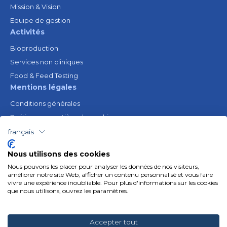
Mission & Vision
Equipe de gestion
Activités
Bioproduction
Services non cliniques
Food & Feed Testing
Mentions légales
Conditions générales
Politique en matière de cookies
Avis juridique
français
Politique de confidentialité
Nous utilisons des cookies
Ressources
Nous pouvons les placer pour analyser les données de nos visiteurs,
Gender Equality Plan
améliorer notre site Web, afficher un contenu personnalisé et vous faire
vivre une expérience inoubliable. Pour plus d'informations sur les cookies
Suivez-nous
que nous utilisons, ouvrez les paramètres.
Linkedin
Youtube
Accepter tout