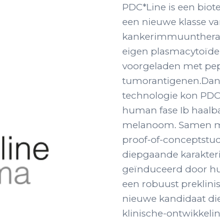
PDC*Line is een biote
een nieuwe klasse va
kankerimmuuntherapi
eigen plasmacytoïde d
voorgeladen met pep
tumorantigenen.Dank
technologie kon PDC*l
human fase Ib haalba
melanoom. Samen me
proof-of-conceptstud
diepgaande karakte
geïnduceerd door hu
een robuust preklin
nieuwe kandidaat di
klinische-ontwikkeli