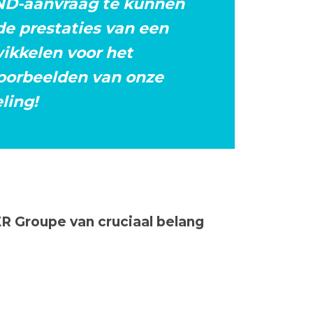
IND-aanvraag te kunnen
de prestaties van een
ikkelen voor het
 voorbeelden van onze
ling!
R Groupe van cruciaal belang