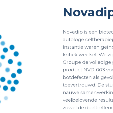
Novadi
Novadip is een biotec
autologe celtherapie
instantie waren geïn
kritiek weefsel. We z
Groupe de volledige 
product NVD-003 voor
botdefecten als gevo
toevertrouwd. De stu
nauwe samenwerking
veelbelovende result
zowel de doeltreffend