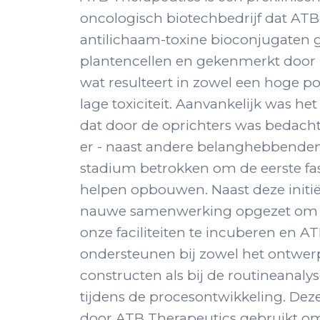
oncologisch biotechbedrijf dat ATB
antilichaam-toxine bioconjugaten 
plantencellen en gekenmerkt door ze
wat resulteert in zowel een hoge po
lage toxiciteit. Aanvankelijk was he
dat door de oprichters was bedach
er - naast andere belanghebbenden 
stadium betrokken om de eerste fas
helpen opbouwen. Naast deze initië
nauwe samenwerking opgezet om h
onze faciliteiten te incuberen en A
ondersteunen bij zowel het ontwerp
constructen als bij de routineanaly
tijdens de procesontwikkeling. Dez
door ATB Therapeutics gebruikt o