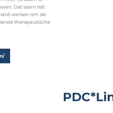
uwen. Dat team telt
hard werken om de
eerste therapeutische
m/
PDC*Li