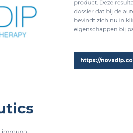
product. Deze result
dossier dat bij de au
bevindt zich nu in kli
eigenschappen bij p
https://novadip.c
utics
ch immuno-