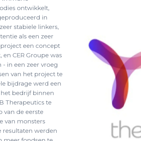
odies ontwikkelt,
geproduceerd in
er stabiele linkers,
tentie als een zeer
t project een concept
t, en CER Groupe was
- in een zeer vroeg
en van het project te
le bijdrage werd een
et bedrijf binnen
TB Therapeutics te
 van de eerste
se van monsters
e resultaten werden
m meer fondsen te