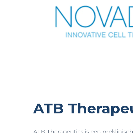
ATB Therape
ATB Therapeutics is een preklinis