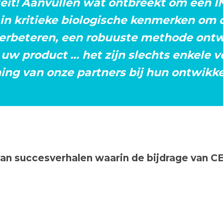
iteit! Aanvullen wat ontbreekt om een 
n in kritieke biologische kenmerken om 
verbeteren, een robuuste methode ontw
uw product ... het zijn slechts enkele
ing van onze partners bij hun ontwikke
an succesverhalen waarin de bijdrage van CE