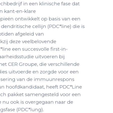
chbedrijf in een klinische fase dat
n kant-en-klare
eën ontwikkelt op basis van een
endritische cellijn (PDC*line) die is
tiden afgeleid van
zij deze veelbelovende
ine een succesvolle first-in-
arheidsstudie uitvoeren bij
t CER Groupe, die verschillende
ies uitvoerde en zorgde voor een
risering van de immuunrespons
n hoofdkandidaat, heeft PDC*Line
isch pakket samengesteld voor een
e nu ook is overgegaan naar de
ngsfase (PDC*lung).