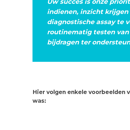
Uw succes is onze prior
indienen, inzicht krijge
diagnostische assay te 
routinematig testen van 
bijdragen ter ondersteun
Hier volgen enkele voorbeelden v
was: