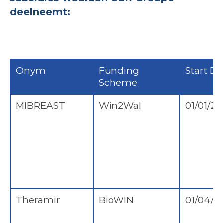
deelneemt:
Onym
Funding
Start Da
Scheme
MIBREAST
Win2Wal
01/01/20
Theramir
BioWIN
01/04/2