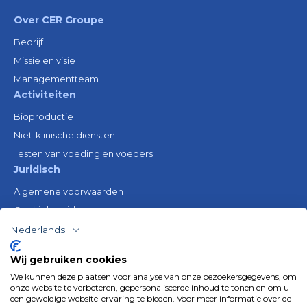
Over CER Groupe
Bedrijf
Missie en visie
Managementteam
Activiteiten
Bioproductie
Niet-klinische diensten
Testen van voeding en voeders
Juridisch
Algemene voorwaarden
Cookiebeleid
Wettelijke kennisgeving
Nederlands
Privacybeleid
Wij gebruiken cookies
Middelen
We kunnen deze plaatsen voor analyse van onze bezoekersgegevens, om
Gender Equality Plan
onze website te verbeteren, gepersonaliseerde inhoud te tonen en om u
een geweldige website-ervaring te bieden. Voor meer informatie over de
Follow us