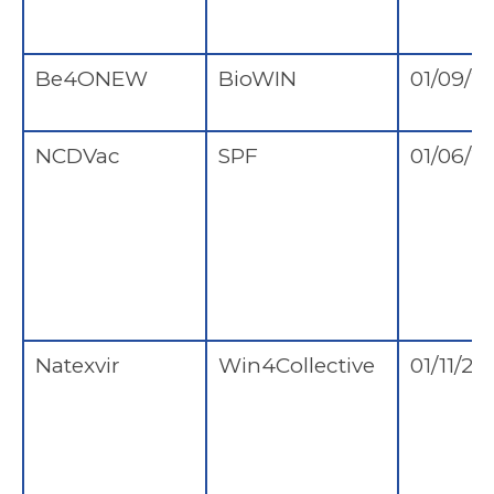
Be4ONEW
BioWIN
01/09/2
NCDVac
SPF
01/06/2
Natexvir
Win4Collective
01/11/20