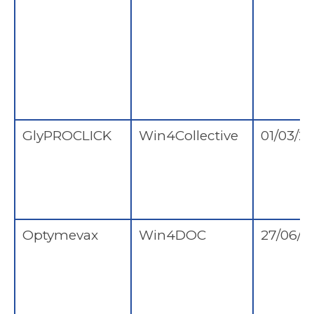
GlyPROCLICK
Win4Collective
01/03/2
Optymevax
Win4DOC
27/06/2