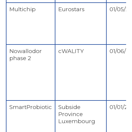
Multichip
Eurostars
01/05/2
Nowallodor
cWALITY
01/06/2
phase 2
SmartProbiotic
Subside
01/01/20
Province
Luxembourg